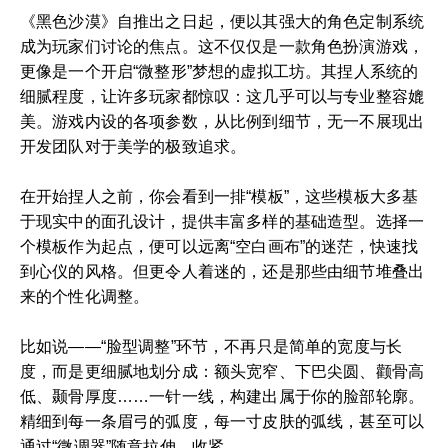
《黑色沙漠》自推出之日起，便以其强大的角色定制系统
成为玩家们讨论的焦点。这不仅仅是一款角色扮演游戏，
更像是一个开启“微整形”梦想的虚拟工坊。其捏人系统的
细腻程度，让许多玩家都惊叹：这几乎可以与专业整容媲
美。游戏内设的各项参数，从比例到细节，无一不展现出
开发团队对于美学的极致追求。
在开始捏人之前，你会看到一排“模板”，这些模板大多基
于现实中的面孔设计，提供丰富多样的基础造型。选择一
个模板作为起点，便可以远离“空白画布”的迷茫，快速找
到心仪的风格。但更令人着迷的，还是那些由细节堆叠出
来的个性化调整。
比如说——“脸型调整”环节，不再只是简单的宽度与长
度，而是更细腻地划分成：额头宽窄、下巴尖圆、颧骨高
低、颞骨厚度……一针一线，构建出属于你的脸部轮廓。
精细到每一条眉弓的弧度，每一寸皮肤的弧线，甚至可以
通过“微调器”随意拉伸、收紧。